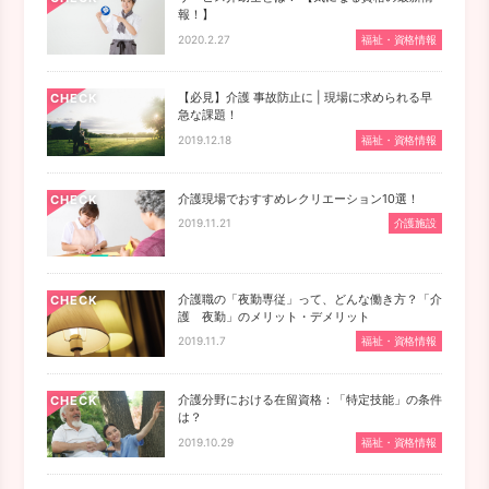
報！】
2020.2.27
福祉・資格情報
【必見】介護 事故防止に | 現場に求められる早
CHECK
急な課題！
2019.12.18
福祉・資格情報
介護現場でおすすめレクリエーション10選！
CHECK
2019.11.21
介護施設
介護職の「夜勤専従」って、どんな働き方？「介
CHECK
護 夜勤」のメリット・デメリット
2019.11.7
福祉・資格情報
介護分野における在留資格：「特定技能」の条件
CHECK
は？
2019.10.29
福祉・資格情報