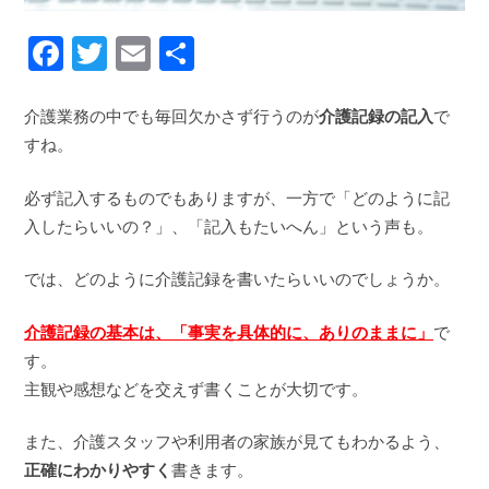
F
T
E
共
a
w
m
有
c
itt
ai
介護業務の中でも毎回欠かさず行うのが
介護記録の記入
で
e
er
l
すね。
b
必ず記入するものでもありますが、一方で「どのように記
o
入したらいいの？」、「記入もたいへん」という声も。
o
では、どのように介護記録を書いたらいいのでしょうか。
k
介護記録の基本は、「事実を具体的に、ありのままに」
で
す。
主観や感想などを交えず書くことが大切です。
また、介護スタッフや利用者の家族が見てもわかるよう、
正確にわかりやすく
書きます。