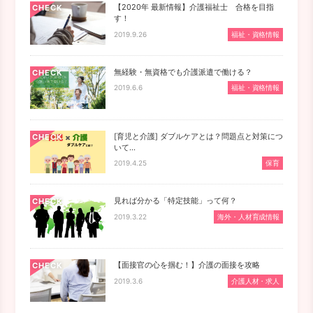
【2020年 最新情報】介護福祉士 合格を目指
CHECK
す！
2019.9.26
福祉・資格情報
無経験・無資格でも介護派遣で働ける？
CHECK
2019.6.6
福祉・資格情報
[育児と介護] ダブルケアとは？問題点と対策につ
CHECK
いて…
2019.4.25
保育
見れば分かる「特定技能」って何？
CHECK
2019.3.22
海外・人材育成情報
【面接官の心を掴む！】介護の面接を攻略
CHECK
2019.3.6
介護人材・求人